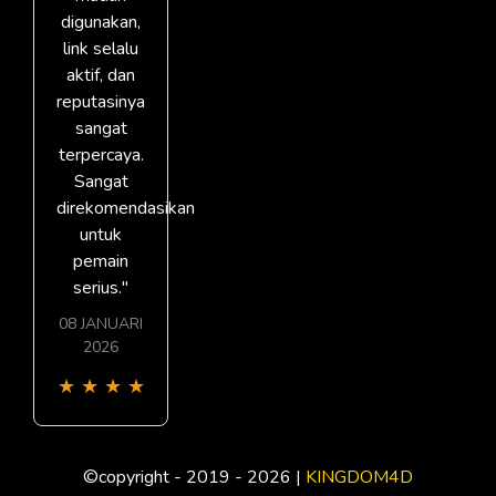
digunakan,
link selalu
aktif, dan
reputasinya
sangat
terpercaya.
Sangat
direkomendasikan
untuk
pemain
serius."
08 JANUARI
2026
★
★
★
★
©copyright - 2019 - 2026 |
KINGDOM4D