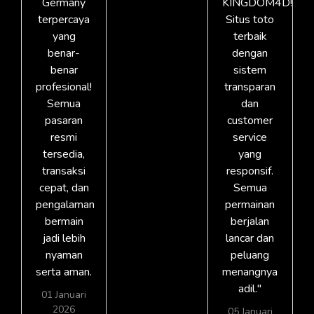
Germany
KINGDOM4D!
terpercaya
Situs toto
yang
terbaik
benar-
dengan
benar
sistem
profesional!
transparan
Semua
dan
pasaran
customer
resmi
service
tersedia,
yang
transaksi
responsif.
cepat, dan
Semua
pengalaman
permainan
bermain
berjalan
jadi lebih
lancar dan
nyaman
peluang
serta aman.
menangnya
adil."
01 Januari
2026
05 Januari